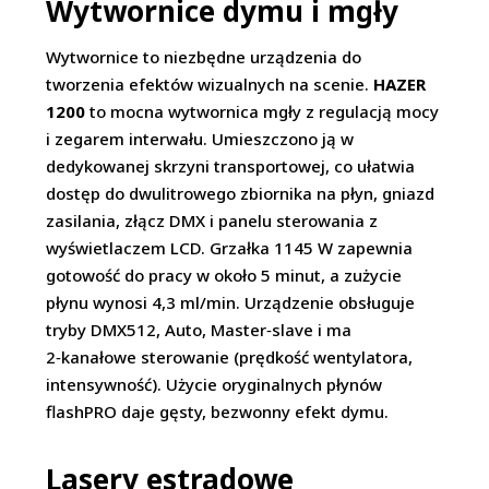
Wytwornice dymu i mgły
Wytwornice to niezbędne urządzenia do
tworzenia efektów wizualnych na scenie.
HAZER
1200
to mocna wytwornica mgły z regulacją mocy
i zegarem interwału. Umieszczono ją w
dedykowanej skrzyni transportowej, co ułatwia
dostęp do dwulitrowego zbiornika na płyn, gniazd
zasilania, złącz DMX i panelu sterowania z
wyświetlaczem LCD. Grzałka 1145 W zapewnia
gotowość do pracy w około 5 minut, a zużycie
płynu wynosi 4,3 ml/min. Urządzenie obsługuje
tryby DMX512, Auto, Master‑slave i ma
2‑kanałowe sterowanie (prędkość wentylatora,
intensywność). Użycie oryginalnych płynów
flashPRO daje gęsty, bezwonny efekt dymu.
Lasery estradowe