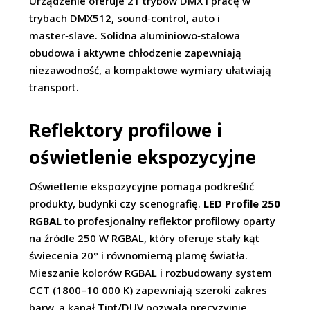
Urządzenie oferuje 21 trybów DMX i pracę w
trybach DMX512, sound‑control, auto i
master‑slave. Solidna aluminiowo‑stalowa
obudowa i aktywne chłodzenie zapewniają
niezawodność, a kompaktowe wymiary ułatwiają
transport.
Reflektory profilowe i
oświetlenie ekspozycyjne
Oświetlenie ekspozycyjne pomaga podkreślić
produkty, budynki czy scenografię.
LED Profile 250
RGBAL
to profesjonalny reflektor profilowy oparty
na źródle 250 W RGBAL, który oferuje stały kąt
świecenia 20° i równomierną plamę światła.
Mieszanie kolorów RGBAL i rozbudowany system
CCT (1800–10 000 K) zapewniają szeroki zakres
barw, a kanał Tint/DUV pozwala precyzyjnie