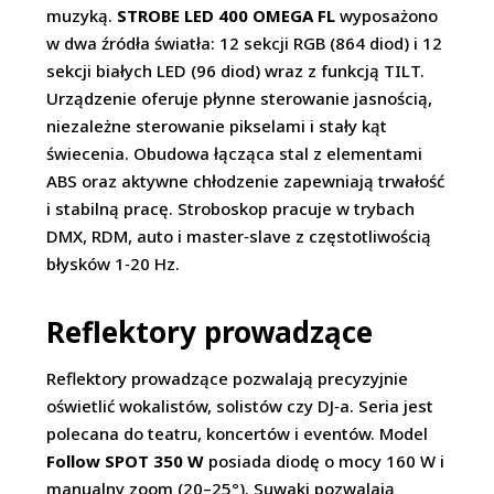
muzyką.
STROBE LED 400 OMEGA FL
wyposażono
w dwa źródła światła: 12 sekcji RGB (864 diod) i 12
sekcji białych LED (96 diod) wraz z funkcją TILT.
Urządzenie oferuje płynne sterowanie jasnością,
niezależne sterowanie pikselami i stały kąt
świecenia. Obudowa łącząca stal z elementami
ABS oraz aktywne chłodzenie zapewniają trwałość
i stabilną pracę. Stroboskop pracuje w trybach
DMX, RDM, auto i master‑slave z częstotliwością
błysków 1‑20 Hz.
Reflektory prowadzące
Reflektory prowadzące pozwalają precyzyjnie
oświetlić wokalistów, solistów czy DJ‑a. Seria jest
polecana do teatru, koncertów i eventów. Model
Follow SPOT 350 W
posiada diodę o mocy 160 W i
manualny zoom (20–25°). Suwaki pozwalają