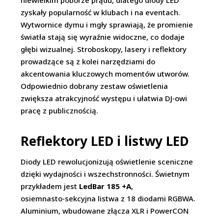
niewielkim poborze prądu, dlatego diody LED
zyskały popularność w klubach i na eventach.
Wytwornice dymu i mgły sprawiają, że promienie
światła stają się wyraźnie widoczne, co dodaje
głębi wizualnej. Stroboskopy, lasery i reflektory
prowadzące są z kolei narzędziami do
akcentowania kluczowych momentów utworów.
Odpowiednio dobrany zestaw oświetlenia
zwiększa atrakcyjność występu i ułatwia DJ‑owi
pracę z publicznością.
Reflektory LED i listwy LED
Diody LED rewolucjonizują oświetlenie sceniczne
dzięki wydajności i wszechstronności. Świetnym
przykładem jest
LedBar 185 +A
,
osiemnasto‑sekcyjna listwa z 18 diodami RGBWA.
Aluminium, wbudowane złącza XLR i PowerCON