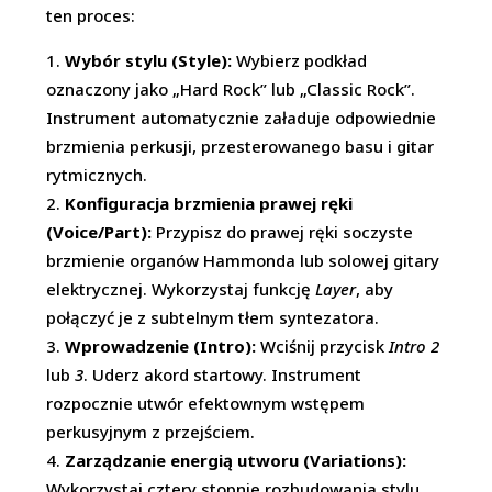
ten proces:
Wybór stylu (Style):
Wybierz podkład
oznaczony jako „Hard Rock” lub „Classic Rock”.
Instrument automatycznie załaduje odpowiednie
brzmienia perkusji, przesterowanego basu i gitar
rytmicznych.
Konfiguracja brzmienia prawej ręki
(Voice/Part):
Przypisz do prawej ręki soczyste
brzmienie organów Hammonda lub solowej gitary
elektrycznej. Wykorzystaj funkcję
Layer
, aby
połączyć je z subtelnym tłem syntezatora.
Wprowadzenie (Intro):
Wciśnij przycisk
Intro 2
lub
3
. Uderz akord startowy. Instrument
rozpocznie utwór efektownym wstępem
perkusyjnym z przejściem.
Zarządzanie energią utworu (Variations):
Wykorzystaj cztery stopnie rozbudowania stylu