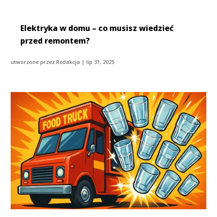
Elektryka w domu – co musisz wiedzieć
przed remontem?
utworzone przez
Redakcja
|
lip 31, 2025