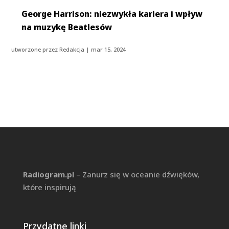
George Harrison: niezwykła kariera i wpływ
na muzykę Beatlesów
utworzone przez
Redakcja
|
mar 15, 2024
Radiogram.pl
– Zanurz się w oceanie dźwięków,
które inspirują
Przydatne linki